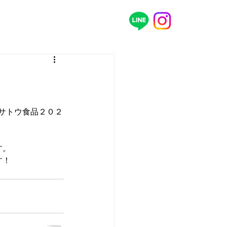
ｙ　サトウ食品２０２
す。
す！