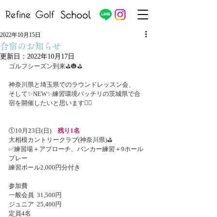
School
2022年10月15日
合宿のお知らせ
更新日：
2022年10月17日
ゴルフシーズン到来⛳️🎃⛳️
神奈川県と埼玉県でのラウンドレッスン会、
そして✨NEW✨練習環境バッチリの茨城県で合
宿を開催したいと思います🏌️‍♂️
①10月23日(日)　
残り1名
大相模カントリークラブ(神奈川県)⛳️
✅練習場＋アプローチ、バンカー練習＋9ホール
プレー
練習ボール2,000円分付き
参加費
一般会員  31,500円
ジュニア  25,400円
定員4名