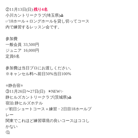
②11月13日(日) 
残り4名
小川カントリークラブ(埼玉県)⛳️
✅18ホール＋ロングホールを貸し切ってコース
内で練習するレッスン会です。
参加費
一般会員  33,500円
ジュニア  16,000円
定員6名
参加費は当日プロにお渡しください。
※キャンセル料へ前日50%当日100%
⭐️静合宿⭐️
③11月26日〜27日(日)   ✴️NEW✨
静ヒルズカントリークラブ(茨城県)⛳️
宿泊:静ヒルズホテル
✅初日ショートコース＋練習・2日目18ホールプ
レー
関東でこれほど練習環境の良いコースはココし
かない
🤔