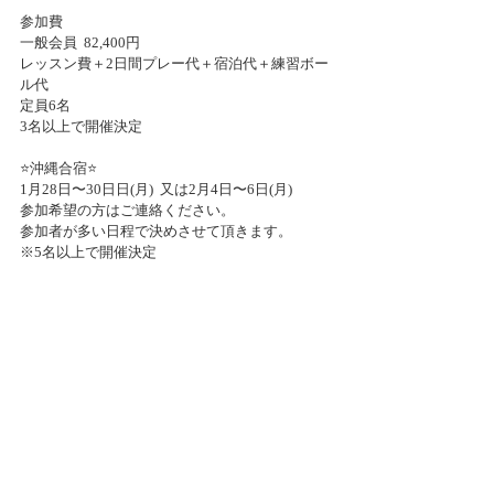
参加費
一般会員  82,400円
レッスン費＋2日間プレー代＋宿泊代＋練習ボー
ル代
定員6名
3名以上で開催決定
⭐️沖縄合宿⭐️
1月28日〜30日日(月)  又は2月4日〜6日(月) 
参加希望の方はご連絡ください。
参加者が多い日程で決めさせて頂きます。
※5名以上で開催決定
世田谷区ゴルフスクール　世田谷区ジュニアゴ
ルフスクール
REFINE GOLF　松陰神社前駅　三軒茶屋から5分