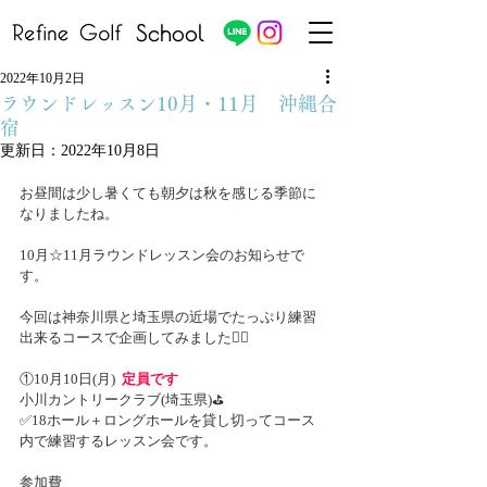
School
2022年10月2日
ラウンドレッスン10月・11月 沖縄合
宿
更新日：
2022年10月8日
お昼間は少し暑くても朝夕は秋を感じる季節に
なりましたね。
10月☆11月ラウンドレッスン会のお知らせで
す。
今回は神奈川県と埼玉県の近場でたっぷり練習
出来るコースで企画してみました🏌️‍♂️
①10月10日(月)  
定員です
小川カントリークラブ(埼玉県)⛳️
✅18ホール＋ロングホールを貸し切ってコース
内で練習するレッスン会です。
参加費