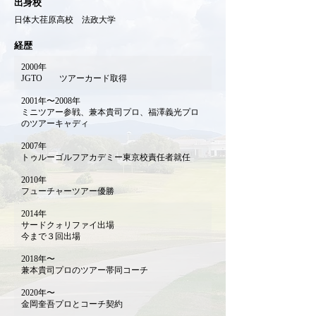
出身校
日体大荏原高校 法政大学
経歴
2000年
JGTO ツアーカード取得
2001年〜2008年
ミニツアー参戦、兼本貴司プロ、福澤義光プロ
のツアーキャディ
2007年
トゥルーゴルフアカデミー東京校責任者就任
2010年
フューチャーツアー優勝
2014年
サードクォリファイ出場
今まで３回出場
2018年〜
兼本貴司プロのツアー帯同コーチ
2020年〜
金岡奎吾プロとコーチ契約